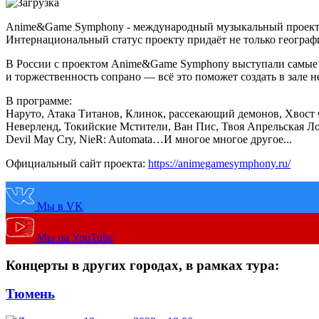
Anime&Game Symphony - международный музыкальный проект, г
Интернациональный статус проекту придаёт не только география
В России с проектом Anime&Game Symphony выступали самые л
и торжественность сопрано — всё это поможет создать в зале 
В программе:
Наруто, Атака Титанов, Клинок, рассекающий демонов, Хвост
Неверленд, Токийские Мстители, Ван Пис, Твоя Апрельская Ложь, Т
Devil May Cry, NieR: Automata…И многое многое другое...
Официальный сайт проекта:
https://animegamesymphony.ru/
Мы в VK
Мы на YouTube
Концерты в других городах, в рамках тура:
Тюмень