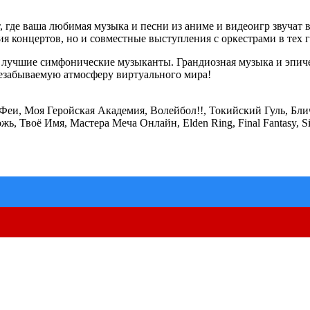
де ваша любимая музыка и песни из аниме и видеоигр звучат 
 концертов, но и совместные выступления с оркестрами в тех го
учшие симфонические музыканты. Грандиозная музыка и эпичес
незабываемую атмосферу виртуального мира!
 Феи, Моя Геройская Академия, Волейбол!!, Токийский Гуль, 
воё Имя, Мастера Меча Онлайн, Elden Ring, Final Fantasy, Silent 