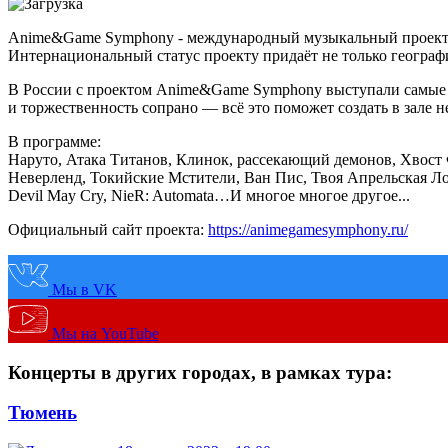
Anime&Game Symphony - международный музыкальный проект, г
Интернациональный статус проекту придаёт не только география
В России с проектом Anime&Game Symphony выступали самые л
и торжественность сопрано — всё это поможет создать в зале 
В программе:
Наруто, Атака Титанов, Клинок, рассекающий демонов, Хвост
Неверленд, Токийские Мстители, Ван Пис, Твоя Апрельская Ложь, Т
Devil May Cry, NieR: Automata…И многое многое другое...
Официальный сайт проекта:
https://animegamesymphony.ru/
Мы в VK
Мы на YouTube
Концерты в других городах, в рамках тура:
Тюмень