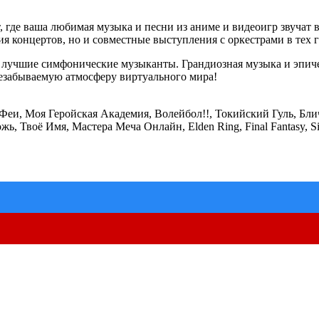
де ваша любимая музыка и песни из аниме и видеоигр звучат 
 концертов, но и совместные выступления с оркестрами в тех го
учшие симфонические музыканты. Грандиозная музыка и эпичес
незабываемую атмосферу виртуального мира!
 Феи, Моя Геройская Академия, Волейбол!!, Токийский Гуль, 
воё Имя, Мастера Меча Онлайн, Elden Ring, Final Fantasy, Silent 