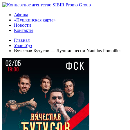
Афиша
«Пушкинская карта»
Новости
Контакты
Главная
Улан-Удэ
Вячеслав Бутусов — Лучшие песни Nautilus Pompilius