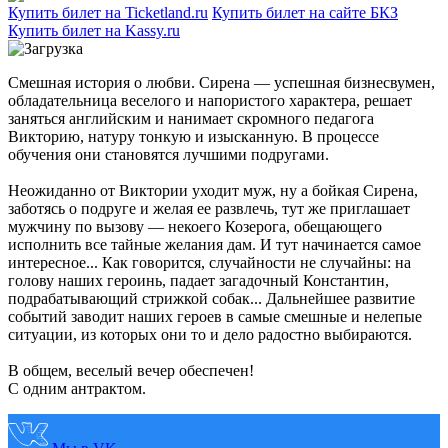
Купить билет на Ticketland.ru
Купить билет на сайте БКЗ
Купить билет на Kassy.ru
Смешная история о любви. Сирена — успешная бизнесвумен,
обладательница веселого и напористого характера, решает
заняться английским и нанимает скромного педагога
Викторию, натуру тонкую и изысканную. В процессе
обучения они становятся лучшими подругами.
Неожиданно от Виктории уходит муж, ну а бойкая Сирена,
заботясь о подруге и желая ее развлечь, тут же приглашает
мужчину по вызову — некоего Козерога, обещающего
исполнить все тайные желания дам. И тут начинается самое
интересное... Как говорится, случайности не случайны: на
голову наших героинь, падает загадочный Константин,
подрабатывающий стрижкой собак... Дальнейшее развитие
событий заводит наших героев в самые смешные и нелепые
ситуации, из которых они то и дело радостно выбираются.
В общем, веселый вечер обеспечен!
С одним антрактом.