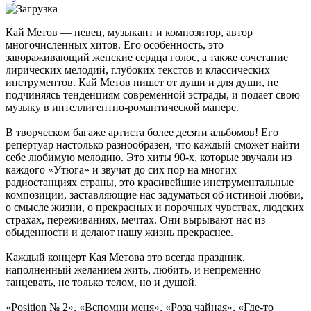
Кай Метов — певец, музыкант и композитор, автор
многочисленных хитов. Его особенность, это
завораживающий женские сердца голос, а также сочетание
лирических мелодий, глубоких текстов и классических
инструментов. Кай Метов пишет от души и для души, не
подчиняясь тенденциям современной эстрады, и подает свою
музыку в интеллигентно-романтической манере.
В творческом багаже артиста более десяти альбомов! Его
репертуар настолько разнообразен, что каждый сможет найти
себе любимую мелодию. Это хиты 90-х, которые звучали из
каждого «Утюга» и звучат до сих пор на многих
радиостанциях страны, это красивейшие инструментальные
композиции, заставляющие нас задуматься об истиной любви,
о смысле жизни, о прекрасных и порочных чувствах, людских
страхах, переживаниях, мечтах. Они вырывают нас из
обыденности и делают нашу жизнь прекраснее.
Каждый концерт Кая Метова это всегда праздник,
наполненный желанием жить, любить, и непременно
танцевать, не только телом, но и душой.
«Position № 2», «Вспомни меня», «Роза чайная», «Где-то