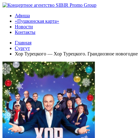
Афиша
«Пушкинская карта»
Новости
Контакты
Главная
Сургут
Хор Турецкого — Хор Турецкого. Грандиозное новогодне