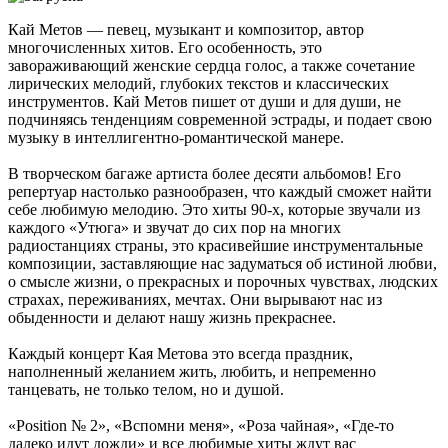
Кай Метов — певец, музыкант и композитор, автор
многочисленных хитов. Его особенность, это
завораживающий женские сердца голос, а также сочетание
лирических мелодий, глубоких текстов и классических
инструментов. Кай Метов пишет от души и для души, не
подчиняясь тенденциям современной эстрады, и подает свою
музыку в интеллигентно-романтической манере.
В творческом багаже артиста более десяти альбомов! Его
репертуар настолько разнообразен, что каждый сможет найти
себе любимую мелодию. Это хиты 90-х, которые звучали из
каждого «Утюга» и звучат до сих пор на многих
радиостанциях страны, это красивейшие инструментальные
композиции, заставляющие нас задуматься об истиной любви,
о смысле жизни, о прекрасных и порочных чувствах, людских
страхах, переживаниях, мечтах. Они вырывают нас из
обыденности и делают нашу жизнь прекраснее.
Каждый концерт Кая Метова это всегда праздник,
наполненный желанием жить, любить, и непременно
танцевать, не только телом, но и душой.
«Position № 2», «Вспомни меня», «Роза чайная», «Где-то
далеко идут дожди» и все любимые хиты ждут вас