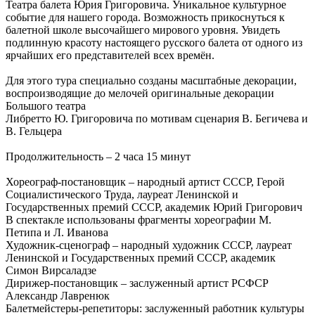
Театра балета Юрия Григоровича. Уникальное культурное
событие для нашего города. Возможность прикоснуться к
балетной школе высочайшего мирового уровня. Увидеть
подлинную красоту настоящего русского балета от одного из
ярчайших его представителей всех времён.
Для этого тура специально созданы масштабные декорации,
воспроизводящие до мелочей оригинальные декорации
Большого театра
Либретто Ю. Григоровича по мотивам сценария В. Бегичева и
В. Гельцера
Продолжительность – 2 часа 15 минут
Хореограф-постановщик – народный артист СССР, Герой
Социалистического Труда, лауреат Ленинской и
Государственных премий СССР, академик Юрий Григорович
В спектакле использованы фрагменты хореографии М.
Петипа и Л. Иванова
Художник-сценограф – народный художник СССР, лауреат
Ленинской и Государственных премий СССР, академик
Симон Вирсаладзе
Дирижер-постановщик – заслуженный артист РСФСР
Александр Лавренюк
Балетмейстеры-репетиторы: заслуженный работник культуры