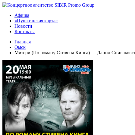
Афиша
«Пушкинская карта»
Новости
Контакты
Главная
Омск
Мизери (По роману Стивена Кинга) — Данил Спиваковск