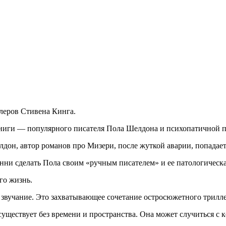
леров Стивена Кинга.
 книги — популярного писателя Пола Шелдона и психопатичной
дон, автор романов про Мизери, после жуткой аварии, попадае
Энни сделать Пола своим «ручным писателем» и ее патологическ
го жизнь.
 звучание. Это захватывающее сочетание остросюжетного трилл
существует без времени и пространства. Она может случиться с к