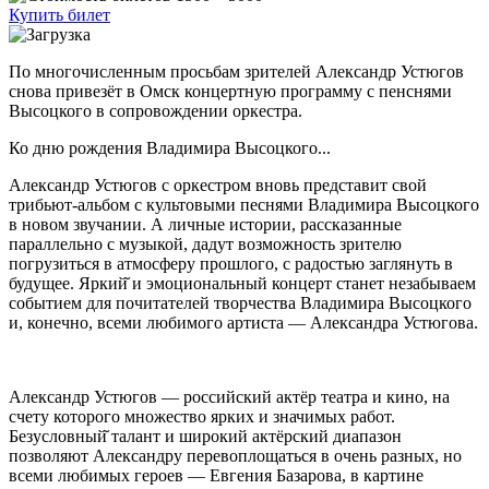
Купить билет
По многочисленным просьбам зрителей Александр Устюгов
снова привезёт в Омск концертную программу с пенснями
Высоцкого в сопровождении оркестра.
Ко дню рождения Владимира Высоцкого...
Александр Устюгов с оркестром вновь представит свой
трибьют-альбом с культовыми песнями Владимира Высоцкого
в новом звучании. А личные истории, рассказанные
параллельно с музыкой, дадут возможность зрителю
погрузиться в атмосферу прошлого, с радостью заглянуть в
будущее. Яркий̆ и эмоциональный концерт станет незабываем
событием для почитателей творчества Владимира Высоцкого
и, конечно, всеми любимого артиста — Александра Устюгова.
Александр Устюгов — российский актёр театра и кино, на
счету которого множество ярких и значимых работ.
Безусловный̆ талант и широкий актёрский диапазон
позволяют Александру перевоплощаться в очень разных, но
всеми любимых героев — Евгения Базарова, в картине