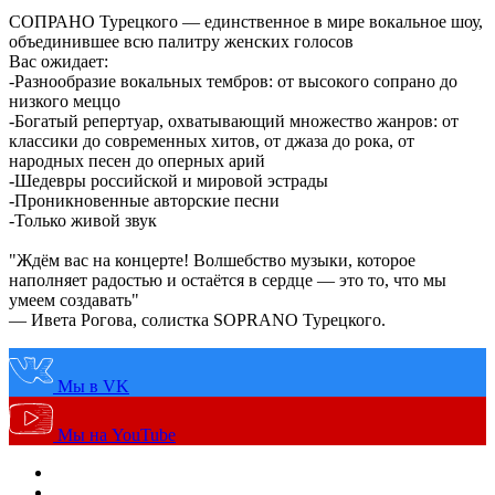
СОПРАНО Турецкого — единственное в мире вокальное шоу,
объединившее всю палитру женских голосов
Вас ожидает:
-Разнообразие вокальных тембров: от высокого сопрано до
низкого меццо
-Богатый репертуар, охватывающий множество жанров: от
классики до современных хитов, от джаза до рока, от
народных песен до оперных арий
-Шедевры российской и мировой эстрады
-Проникновенные авторские песни
-Только живой звук
"Ждём вас на концерте! Волшебство музыки, которое
наполняет радостью и остаётся в сердце — это то, что мы
умеем создавать"
— Ивета Рогова, солистка SOPRANO Турецкого.
Мы в VK
Мы на YouTube