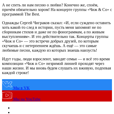
А не спеть ли нам песню о любви? Конечно же, споём,
причём обязательно хором! На концерте группы «Чиж & Co» c
программой The Best.
Однажды Сергей Чиграков сказал: «И, если суждено оставить
хоть какой-то след в истории, пусть меня запомнят не по
сборникам стихов и даже не по фонограммам, а по живым
выступлениям». И это действительно так. Концерты группы
«Чиж и Co» — это встречи добрых друзей, по которым
скучаешь и c нетерпением ждёшь. А ещё — это самые
любимые песни, каждую из которых знаешь наизусть!
Идут годы, люди взрослеют, заводят семьи — и всё это время
композиции «Чиж и Co» незримой линией проходят через
наши жизни. И мы вновь будем слушать их вживую, подпевая
каждой строке!
Мы в VK
Мы на YouTube