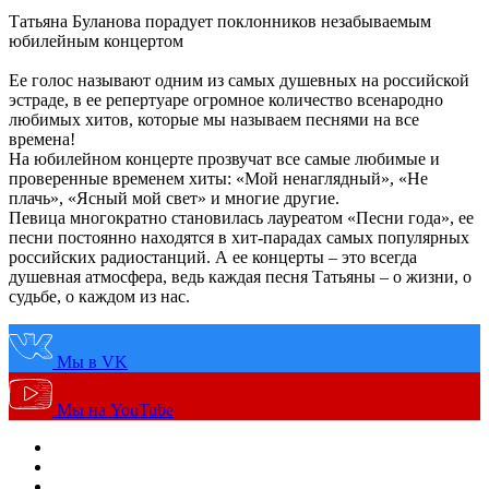
Татьяна Буланова порадует поклонников незабываемым
юбилейным концертом
Ее голос называют одним из самых душевных на российской
эстраде, в ее репертуаре огромное количество всенародно
любимых хитов, которые мы называем песнями на все
времена!
На юбилейном концерте прозвучат все самые любимые и
проверенные временем хиты: «Мой ненаглядный», «Не
плачь», «Ясный мой свет» и многие другие.
Певица многократно становилась лауреатом «Песни года», ее
песни постоянно находятся в хит-парадах самых популярных
российских радиостанций. А ее концерты – это всегда
душевная атмосфера, ведь каждая песня Татьяны – о жизни, о
судьбе, о каждом из нас.
Мы в VK
Мы на YouTube