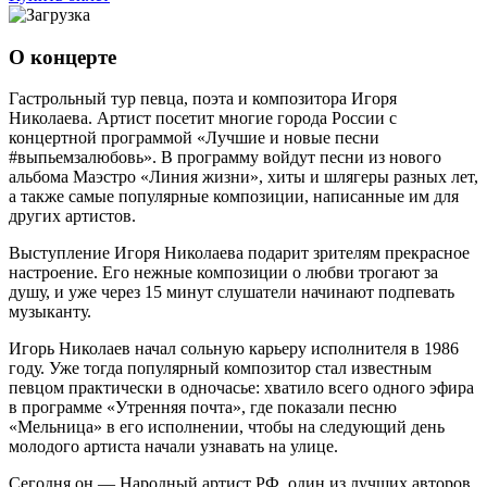
О концерте
Гастрольный тур певца, поэта и композитора Игоря
Николаева. Артист посетит многие города России с
концертной программой «Лучшие и новые песни
#выпьемзалюбовь». В программу войдут песни из нового
альбома Маэстро «Линия жизни», хиты и шлягеры разных лет,
а также самые популярные композиции, написанные им для
других артистов.
Выступление Игоря Николаева подарит зрителям прекрасное
настроение. Его нежные композиции о любви трогают за
душу, и уже через 15 минут слушатели начинают подпевать
музыканту.
Игорь Николаев начал сольную карьеру исполнителя в 1986
году. Уже тогда популярный композитор стал известным
певцом практически в одночасье: хватило всего одного эфира
в программе «Утренняя почта», где показали песню
«Мельница» в его исполнении, чтобы на следующий день
молодого артиста начали узнавать на улице.
Сегодня он — Народный артист РФ, один из лучших авторов