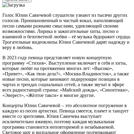
Голос Юлии Савичевой слушатели узнают из тысячи других
голосов. Проникновенный и чистый вокал, наполняющий
песни самыми разными смыслами, удивляющий своими
возможностями. Лирика и зажигательные хиты, песни о
взаимной и безответной любви – её музыка будоражит сердца.
Трогательные видеоклипы Юлии Савичевой дарят надежду и
веру в любовь.
В 2023 году певица представляет новую концертную
программу «Стихия». Выступление включает в себя и хиты,
которые любят на протяжении многих лет: «Высоко»,
«Привет», «Как твои дела?», «Москва-Владивосток», а также
новые песни, которые занимают лидирующие позиции в
чартах и трендах социальных сетей, а также звучат в эфире
всех радиостанций страны: «Майский дождь», «Синоптики»,
«Эверест», «Жёлтое такси» и многие другие.
Концерты Юлии Савичевой – это абсолютное погружение в
каждую из песен артистки. Певица смеется, плачет и танцует
вместе со зрителями. Юлия Савичева выступает
исключительно вживую, поэтому каждая музыкальная
программа становится неповторимой и незабываемой.
Световое шоу и визуальное оформление подчеркивают