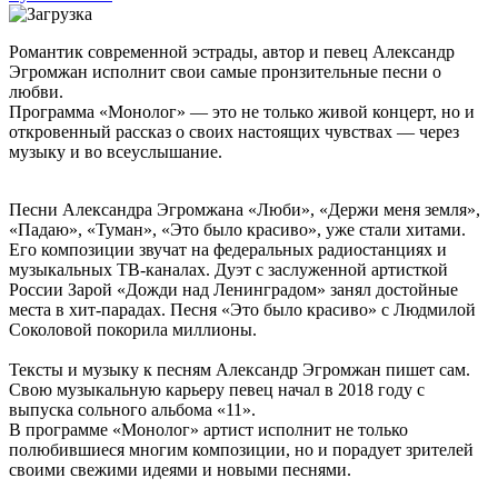
Романтик современной эстрады, автор и певец Александр
Эгромжан исполнит свои самые пронзительные песни о
любви.
Программа «Монолог» — это не только живой концерт, но и
откровенный рассказ о своих настоящих чувствах — через
музыку и во всеуслышание.
Песни Александра Эгромжана «Люби», «Держи меня земля»,
«Падаю», «Туман», «Это было красиво», уже стали хитами.
Его композиции звучат на федеральных радиостанциях и
музыкальных ТВ-каналах. Дуэт с заслуженной артисткой
России Зарой «Дожди над Ленинградом» занял достойные
места в хит-парадах. Песня «Это было красиво» с Людмилой
Соколовой покорила миллионы.
Тексты и музыку к песням Александр Эгромжан пишет сам.
Свою музыкальную карьеру певец начал в 2018 году с
выпуска сольного альбома «11».
В программе «Монолог» артист исполнит не только
полюбившиеся многим композиции, но и порадует зрителей
своими свежими идеями и новыми песнями.