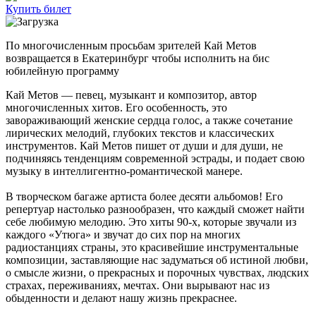
Купить билет
По многочисленным просьбам зрителей Кай Метов
возвращается в Екатеринбург чтобы исполнить на бис
юбилейную программу
Кай Метов — певец, музыкант и композитор, автор
многочисленных хитов. Его особенность, это
завораживающий женские сердца голос, а также сочетание
лирических мелодий, глубоких текстов и классических
инструментов. Кай Метов пишет от души и для души, не
подчиняясь тенденциям современной эстрады, и подает свою
музыку в интеллигентно-романтической манере.
В творческом багаже артиста более десяти альбомов! Его
репертуар настолько разнообразен, что каждый сможет найти
себе любимую мелодию. Это хиты 90-х, которые звучали из
каждого «Утюга» и звучат до сих пор на многих
радиостанциях страны, это красивейшие инструментальные
композиции, заставляющие нас задуматься об истиной любви,
о смысле жизни, о прекрасных и порочных чувствах, людских
страхах, переживаниях, мечтах. Они вырывают нас из
обыденности и делают нашу жизнь прекраснее.