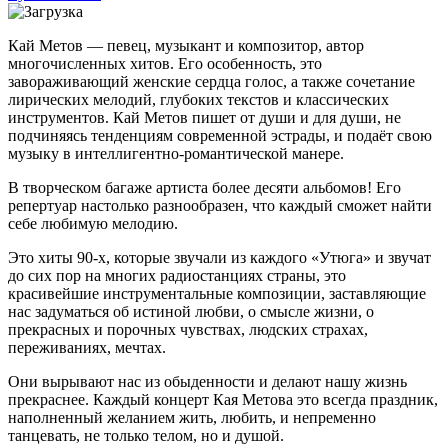
Кай Метов — певец, музыкант и композитор, автор
многочисленных хитов. Его особенность, это
завораживающий женские сердца голос, а также сочетание
лирических мелодий, глубоких текстов и классических
инструментов. Кай Метов пишет от души и для души, не
подчиняясь тенденциям современной эстрады, и подаёт свою
музыку в интеллигентно-романтической манере.
В творческом багаже артиста более десяти альбомов! Его
репертуар настолько разнообразен, что каждый сможет найти
себе любимую мелодию.
Это хиты 90-х, которые звучали из каждого «Утюга» и звучат
до сих пор на многих радиостанциях страны, это
красивейшие инструментальные композиции, заставляющие
нас задуматься об истиной любви, о смысле жизни, о
прекрасных и порочных чувствах, людских страхах,
переживаниях, мечтах.
Они вырывают нас из обыденности и делают нашу жизнь
прекраснее. Каждый концерт Кая Метова это всегда праздник,
наполненный желанием жить, любить, и непременно
танцевать, не только телом, но и душой.