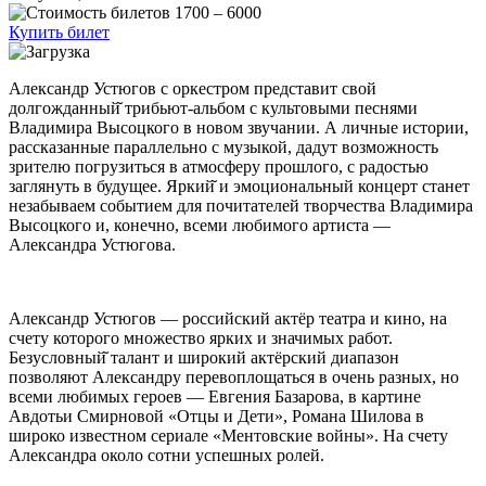
1700 – 6000
Купить билет
Александр Устюгов с оркестром представит свой
долгожданный̆ трибьют-альбом с культовыми песнями
Владимира Высоцкого в новом звучании. А личные истории,
рассказанные параллельно с музыкой, дадут возможность
зрителю погрузиться в атмосферу прошлого, с радостью
заглянуть в будущее. Яркий̆ и эмоциональный концерт станет
незабываем событием для почитателей творчества Владимира
Высоцкого и, конечно, всеми любимого артиста —
Александра Устюгова.
Александр Устюгов — российский актёр театра и кино, на
счету которого множество ярких и значимых работ.
Безусловный̆ талант и широкий актёрский диапазон
позволяют Александру перевоплощаться в очень разных, но
всеми любимых героев — Евгения Базарова, в картине
Авдотьи Смирновой «Отцы и Дети», Романа Шилова в
широко известном сериале «Ментовские войны». На счету
Александра около сотни успешных ролей.