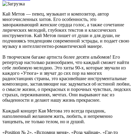
Кай Метов — певец, музыкант и композитор, автор
многочисленных хитов. Его особенность, это
завораживающий женские сердца голос, а также сочетание
лирических мелодий, глубоких текстов и классических
инструментов. Кай Метов пишет от души и для души, не
подчиняясь тенденциям современной эстрады, и подает свою
музыку в интеллигентно-романтической манере.
В творческом багаже артиста более десяти альбомов! Его
репертуар настолько разнообразен, что каждый сможет найти
себе любимую мелодию. Это хиты 90-х, которые звучали из
каждого «Утюга» и звучат до сих пор на многих
радиостанциях страны, это красивейшие инструментальные
композиции, заставляющие нас задуматься об истиной любви,
о смысле жизни, о прекрасных и порочных чувствах, людских
страхах, переживаниях, мечтах. Они вырывают нас из
обыденности и делают нашу жизнь прекраснее.
Каждый концерт Кая Метова это всегда праздник,
наполненный желанием жить, любить, и непременно
танцевать, не только телом, но и душой.
«Position № 2», «Вспомни меня», «Роза чайная», «Где-то